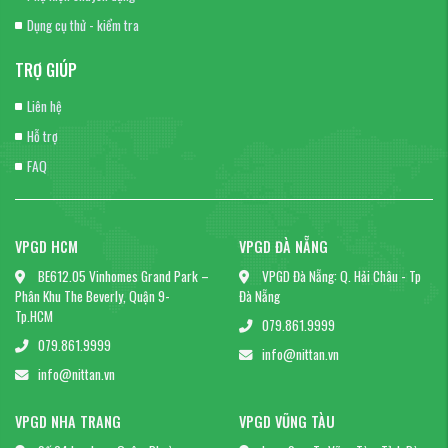
Dụng cụ thử - kiểm tra
TRỢ GIÚP
Liên hệ
Hỗ trợ
FAQ
VPGD HCM
VPGD ĐÀ NẴNG
BE612.05 Vinhomes Grand Park –
VPGD Đà Nẵng: Q. Hải Châu - Tp
Phân Khu The Beverly, Quận 9-
Đà Nẵng
Tp.HCM
079.861.9999
079.861.9999
info@nittan.vn
info@nittan.vn
VPGD NHA TRANG
VPGD VŨNG TÀU