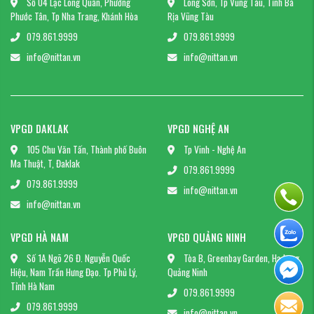
Số 04 Lạc Long Quân, Phường
Long Sơn, Tp Vũng Tàu, Tỉnh Bà
Phước Tân, Tp Nha Trang, Khánh Hòa
Rịa Vũng Tàu
079.861.9999
079.861.9999
info@nittan.vn
info@nittan.vn
VPGD DAKLAK
VPGD NGHỆ AN
105 Chu Văn Tấn, Thành phố Buôn
Tp Vinh - Nghệ An
Ma Thuật, T, Đaklak
079.861.9999
079.861.9999
info@nittan.vn
info@nittan.vn
VPGD HÀ NAM
VPGD QUẢNG NINH
Số 1A Ngõ 26 Đ. Nguyễn Quốc
Tòa B, Greenbay Garden, Hạ Long,
Hiệu, Nam Trần Hưng Đạo. Tp Phủ Lý,
Quảng Ninh
Tỉnh Hà Nam
079.861.9999
079.861.9999
info@nittan.vn