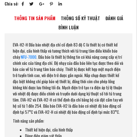
Chia sẻ:
THÔNG TIN SẢN PHẨM
THÔNG SỐ KỸ THUẬT
ĐÁNH GIÁ
BÌNH LUẬN
EVA-H2-H Đầu báo nhiệt địa chỉ cố định 83 độ C là thiết bị có thiết kế
hiện đại, cấu hình thấp và tương thích với tủ trung tâm điều khiển báo
cháy
NFU-7000
. Đầu báo là thiết bị thông tin có khả năng cung cấp vị trí
chính xác của từng địa chỉ. Độ nhạy của đầu báo liên tục được theo dõi và
báo cáo về tủ trung tâm báo cháy. Thiết bị được kết hợp một mạch điện
trở tuyến tính cao, với điện trở được gắn ngoài. Nắp chụp được thiết kế
đặc biệt không chỉ giúp bảo vệ thiết bị, đồng thời còn cho phép lồng
không khí được lưu thông tối đa. Mạch điện trở tạo ra điện áp tỷ lệ thuận
với nhiệt độ được điều chỉnh và truyền dưới dạng kỹ thuật số tới tủ trung
tâm. EVA-H2 và EVA-H2-H có thể định địa chỉ bằng bộ cài đặt cầm tay với
hệ số từ 1 đến 254. Đầu báo EVA-H2 là đầu báo có nhiệt độ báo động cố
định tại 57°C và EVA-H2-H có nhiệt độ báo động cố định tại mức 83°C.
Tính năng sản phẩm:
Thiết kế hiện đại, cấu hình thấp
Dòng điện giám sát thấp