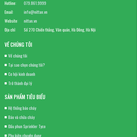
Hotline:
079.861.9999
Email:
info@nittan.vn
Website:
nittan.vn
Địa chỉ:
Số 270 Chiến thắng, Văn quán, Hà Đông, Hà Nội
VỀ CHÚNG TÔI
Về chúng tôi
Tại sao chọn chúng tôi?
Cơ hội kinh doanh
Trở thành đại lý
SẢN PHẨM TIÊU BIỂU
Hệ thống báo cháy
Báo và chữa cháy
Đầu phun Sprinkler Tyco
Phụ kiện chuyên dụng