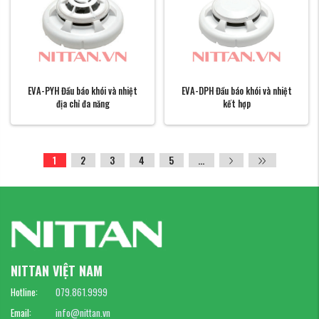
EVA-PYH Đầu báo khói và nhiệt
EVA-DPH Đầu báo khói và nhiệt
địa chỉ đa năng
kết hợp
1
2
3
4
5
...
NITTAN VIỆT NAM
Hotline:
079.861.9999
Email:
info@nittan.vn