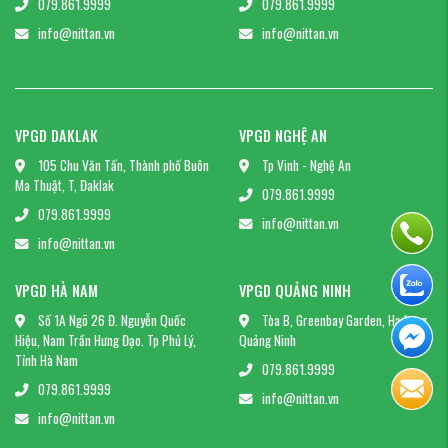
079.861.9999
079.861.9999
info@nittan.vn
info@nittan.vn
VPGD DAKLAK
VPGD NGHỆ AN
105 Chu Văn Tấn, Thành phố Buôn
Tp Vinh - Nghệ An
Ma Thuật, T, Đaklak
079.861.9999
079.861.9999
info@nittan.vn
info@nittan.vn
VPGD HÀ NAM
VPGD QUẢNG NINH
Số 1A Ngõ 26 Đ. Nguyễn Quốc
Tòa B, Greenbay Garden, Hạ Long,
Hiệu, Nam Trần Hưng Đạo. Tp Phủ Lý,
Quảng Ninh
Tỉnh Hà Nam
079.861.9999
079.861.9999
info@nittan.vn
info@nittan.vn