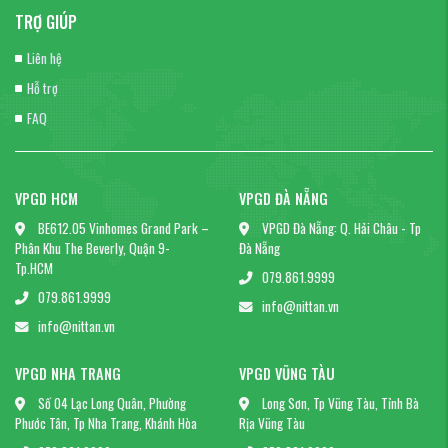
TRỢ GIÚP
Liên hệ
Hỗ trợ
FAQ
VPGD HCM
VPGD ĐÀ NẴNG
BE612.05 Vinhomes Grand Park –
VPGD Đà Nẵng: Q. Hải Châu - Tp
Phân Khu The Beverly, Quận 9-
Đà Nẵng
Tp.HCM
079.861.9999
079.861.9999
info@nittan.vn
info@nittan.vn
VPGD NHA TRANG
VPGD VŨNG TÀU
Số 04 Lạc Long Quân, Phường
Long Sơn, Tp Vũng Tàu, Tỉnh Bà
Phước Tân, Tp Nha Trang, Khánh Hòa
Rịa Vũng Tàu