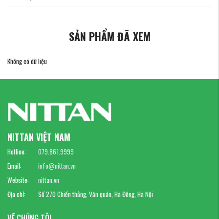
SẢN PHẨM ĐÃ XEM
Không có dữ liệu
NITTAN VIỆT NAM
Hotline:
079.861.9999
Email:
info@nittan.vn
Website:
nittan.vn
Địa chỉ:
Số 270 Chiến thắng, Văn quán, Hà Đông, Hà Nội
VỀ CHÚNG TÔI