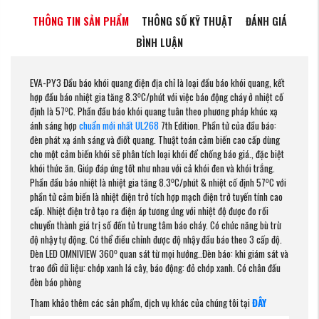
THÔNG TIN SẢN PHẨM
THÔNG SỐ KỸ THUẬT
ĐÁNH GIÁ
BÌNH LUẬN
EVA-PY3 Đầu báo khói quang điện địa chỉ là loại đầu báo khói quang, kết
hợp đầu báo nhiệt gia tăng 8.3⁰C/phút với việc báo động cháy ở nhiệt cố
định là 57⁰C. Phần đầu báo khói quang tuân theo phương pháp khúc xạ
ánh sáng hợp
chuẩn mới nhất UL268
7th Edition. Phần tử của đầu báo:
đèn phát xạ ánh sáng và điốt quang. Thuật toán cảm biến cao cấp dùng
cho một cảm biến khói sẽ phân tích loại khói để chống báo giá., đặc biệt
khói thức ăn. Giúp đáp ứng tốt như nhau với cả khói đen và khói trắng.
Phần đầu báo nhiệt là nhiệt gia tăng 8.3⁰C/phút & nhiệt cố định 57⁰C với
phần tử cảm biến là nhiệt điện trở tích hợp mạch điện trở tuyến tính cao
cấp. Nhiệt điện trở tạo ra điện áp tương ứng với nhiệt độ được đo rồi
chuyển thành giá trị số đến tủ trung tâm báo cháy. Có chức năng bù trừ
độ nhậy tự động. Có thể điều chỉnh được độ nhậy đầu báo theo 3 cấp độ.
Đèn LED OMNIVIEW 360⁰ quan sát từ mọi hướng..Đèn báo: khi giám sát và
trao đổi dữ liệu: chớp xanh lá cây, báo động: đỏ chớp xanh. Có chân đấu
đèn báo phòng
Tham khảo thêm các sản phẩm, dịch vụ khác của chúng tôi tại
ĐÂY