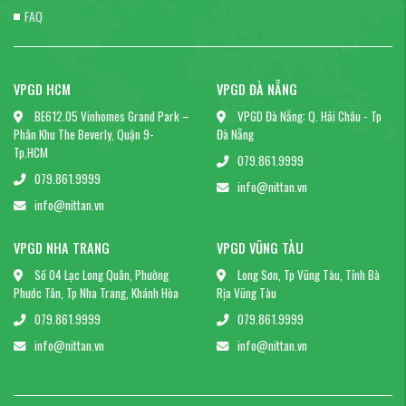
FAQ
VPGD HCM
VPGD ĐÀ NẴNG
BE612.05 Vinhomes Grand Park –
VPGD Đà Nẵng: Q. Hải Châu - Tp
Phân Khu The Beverly, Quận 9-
Đà Nẵng
Tp.HCM
079.861.9999
079.861.9999
info@nittan.vn
info@nittan.vn
VPGD NHA TRANG
VPGD VŨNG TÀU
Số 04 Lạc Long Quân, Phường
Long Sơn, Tp Vũng Tàu, Tỉnh Bà
Phước Tân, Tp Nha Trang, Khánh Hòa
Rịa Vũng Tàu
079.861.9999
079.861.9999
info@nittan.vn
info@nittan.vn