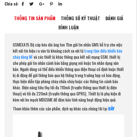
Chia sẻ:
THÔNG TIN SẢN PHẨM
THÔNG SỐ KỸ THUẬT
ĐÁNH GIÁ
BÌNH LUẬN
GSMEXA15 Bộ cáp kéo dài ăng ten 15m gửi tin nhắn GMS hỗ trợ cho việc
kết nối tín hiệu ra vào từ khoảng cách xa với tủ
trung tâm điều khiển báo
cháy dòng NF
và các thiết bị khác thông qua kết nối mạng GSM, thiết bị
cho phép gửi tin nhắn cảnh báo bằng giọng nói hoặc tin nhắn dạng văn
bản. Người dùng có thể điều khiển thông qua điện thoại cố định hoặc thiết
bị di động để gửi thông báo qua hệ thống trong trường hợp có báo động,
thực hiện diễn tập phòng cháy chữa cháy hoặc các thông tin cảnh báo
khác. Điện năng tiêu thụ tối đa 110mA (truyền thông qua thiết bị điện
thoại) và tối đa 220mA (truyền thông qua GPRS). Thiết bị là phụ kiện đi
kèm với bo mạch MDGSME
để đảm bảo tính năng hoạt động hiệu quả.
Tham khảo thêm các sản phẩm, dịch vụ khác của chúng tôi tại
ĐÂY