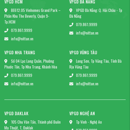
VPGD HCM
VPGD ĐÀ NẴNG
BE612.05 Vinhomes Grand Park –
VPGD Đà Nẵng: Q. Hải Châu - Tp
Phân Khu The Beverly, Quận 9-
Đà Nẵng
Tp.HCM
079.861.9999
079.861.9999
info@nittan.vn
info@nittan.vn
VPGD NHA TRANG
VPGD VŨNG TÀU
Số 04 Lạc Long Quân, Phường
Long Sơn, Tp Vũng Tàu, Tỉnh Bà
Phước Tân, Tp Nha Trang, Khánh Hòa
Rịa Vũng Tàu
079.861.9999
079.861.9999
info@nittan.vn
info@nittan.vn
VPGD DAKLAK
VPGD NGHỆ AN
105 Chu Văn Tấn, Thành phố Buôn
Tp Vinh - Nghệ An
Ma Thuật, T, Đaklak