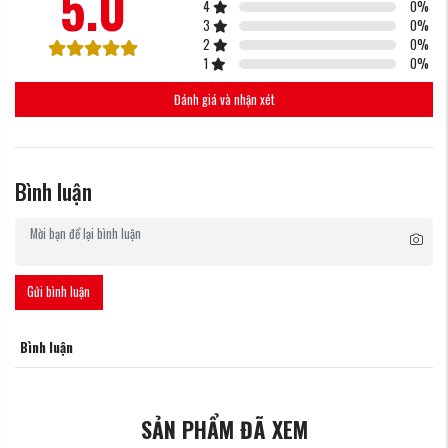
5.0
4
0
%
3
0
%
2
0
%
1
0
%
Đánh giá và nhận xét
Bình luận
Gửi bình luận
Bình luận
SẢN PHẨM ĐÃ XEM