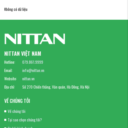
Không có dữ liệu
NITTAN VIỆT NAM
Hotline:
079.861.9999
Email:
info@nittan.vn
Website:
nittan.vn
Địa chỉ:
Số 270 Chiến thắng, Văn quán, Hà Đông, Hà Nội
VỀ CHÚNG TÔI
Về chúng tôi
Tại sao chọn chúng tôi?